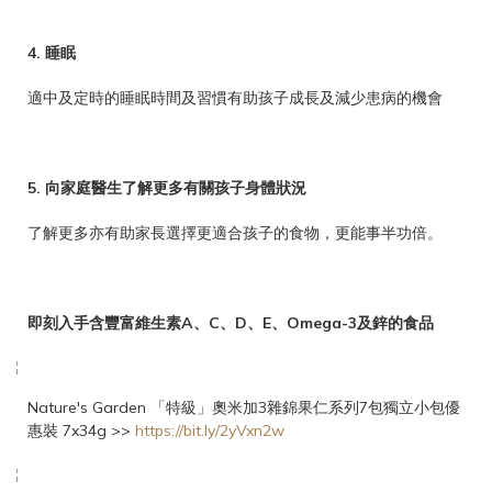
4.
睡眠
適中及定時的睡眠時間及習慣有助孩子成長及減少患病的機會
5. 向家庭醫生了解更多有關孩子身體狀況
了解更多亦有助家長選擇更適合孩子的食物，更能事半功倍。
即刻入手含豐富維生素A、C、D、E、Omega-3及鋅的食品
Nature's Garden 「特級」奧米加3雜錦果仁系列7包獨立小包優
惠裝 7x34g >>
https://bit.ly/2yVxn2w