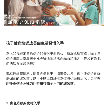
孩子健康快樂成長由生活習慣入手
為人父母經常會為孩子的任何事而操心，最近疫症當道，除了為
孩子張羅口罩及搓手液等等衛生清潔產品而頭痛外，你又有為他
們的飲食而煩惱嗎?
要維持身體健康，飲食算是其中一環重要元素﹗但不少孩子卻好
像偏食的壞習慣，以下小貼士或許能為你減少頭痕之感，更能有
助
提高孩子免疫力
同時
戒掉孩子不同的壞習慣
。
1. 由色彩繽紛食材入手