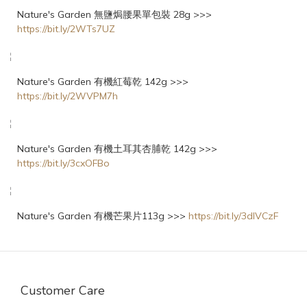
Nature's Garden 無鹽焗腰果單包裝 28g >>>
https://bit.ly/2WTs7UZ
Nature's Garden 有機紅莓乾 142g >>>
https://bit.ly/2WVPM7h
Nature's Garden 有機土耳其杏脯乾 142g >>>
https://bit.ly/3cxOFBo
Nature's Garden 有機芒果片113g >>>
https://bit.ly/3dIVCzF
Customer Care