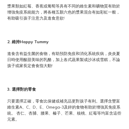
漿果類如紅莓、香蕉或葡萄等
具有不同的維生素和礦物質有助於
增強免疫系統能力，將各種五顏六色的漿果混合有如彩虹一般，
有助吸引孩子注意力及進食意欲!
2. 維持Happy Tummy
進食含有
益生菌的食物，有助預防免疫和消化系統疾病，炎炎夏
日時使用酸甜美味的乳酪，加上各式蔬果製成沙冰或雪糕，不論
孩子或家長定會食指大動!
3. 選擇對的零食
只要選擇正確，零食比保健或補充品更對孩子有利。選擇含豐富
維生素A、C、D、E、Omega-3及鋅的食物有助於增強其免疫系
統。 杏仁、杏脯、腰果、榛子、芒果、核桃、紅莓等均富含這些
元素。