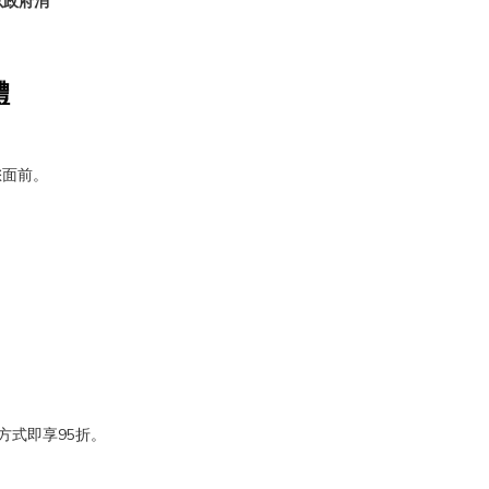
以政府消
體
您面前。
付方式即享95折。