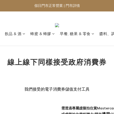
假日門市正常營業 | 門市詳情
飲品 & 酒
蜂蜜 & 蜂膠
早餐, 糖果 & 零食
醬料、
線上線下同樣接受政府消費券
我們接受的電子消費券儲值支付工具
需透過專屬虛擬拍住賞Masterca
適用