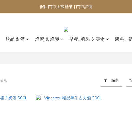
假日門市正常營業 | 門市詳情
飲品 & 酒
蜂蜜 & 蜂膠
早餐, 糖果 & 零食
醬料、
篩選
件商品