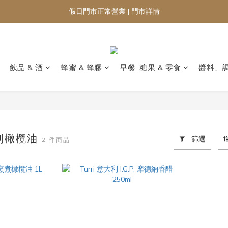
假日門市正常營業 | 門市詳情
飲品 & 酒
蜂蜜 & 蜂膠
早餐, 糖果 & 零食
醬料、
大利橄欖油
篩選
2 件商品