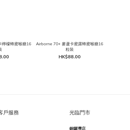
麥蘆卡檸檬蜂蜜喉糖16
Airborne 70+ 麥蘆卡蜜露蜂蜜喉糖16
裝
粒裝
8.00
HK$88.00
客戶服務
光臨門市
銅鑼灣店