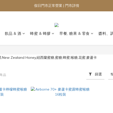
假日門市正常營業 | 門市詳情
飲品 & 酒
蜂蜜 & 蜂膠
早餐, 糖果 & 零食
醬料、
篩選
件商品