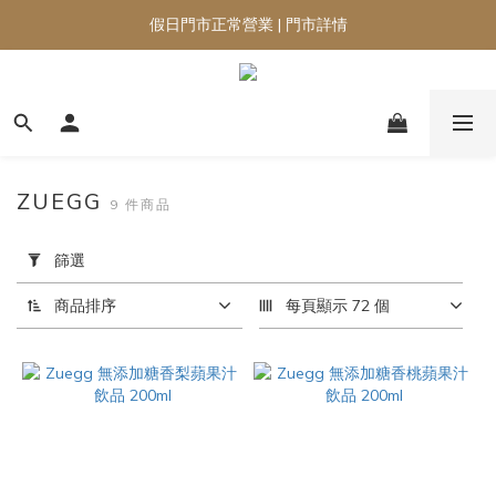
假日門市正常營業 | 門市詳情
ZUEGG
9 件商品
套
用
篩選
篩
選
商品排序
每頁顯示 72 個
(0/20)
品
牌
Zuegg
(9)