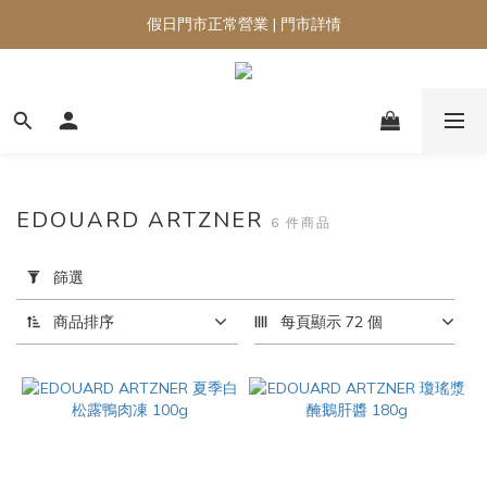
假日門市正常營業 | 門市詳情
EDOUARD ARTZNER
6 件商品
套
用
篩選
篩
選
商品排序
每頁顯示 72 個
(0/20)
品
牌
Edouard