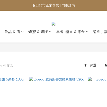
假日門市正常營業 | 門市詳情
飲品 & 酒
蜂蜜 & 蜂膠
早餐, 糖果 & 零食
醬料、
醬
篩選
4 件商品