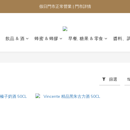
假日門市正常營業 | 門市詳情
飲品 & 酒
蜂蜜 & 蜂膠
早餐, 糖果 & 零食
醬料、
篩選