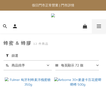
假日門市正常營業 | 門市詳情
蜂蜜 & 蜂膠
12 件商品
套
用
篩選
篩
選
商品排序
每頁顯示 72 個
(0/20)
品
牌
Airborne
(9)