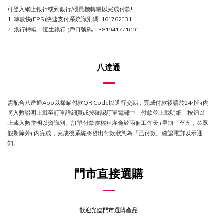
可登入網上銀行或到銀行/櫃員機轉帳以完成付款!
1. 轉數快(FPS)快速支付系統識別碼: 161762331
2. 銀行轉帳：恆生銀行 (戶口號碼：381041771001
八達通
需配合八達通App以掃瞄付款QR Code以進行交易，完成付款後請於24小時內
將入數證明上載至訂單詳細頁或按確認訂單電郵中「付款並上載明細」按鈕以
上載入數證明以資識別。訂單付款審核程序會於兩個工作天 (星期一至五，公眾
假期除外) 內完成，完成後系統將發出付款狀態為「已付款」確認電郵以示通
知。
門市直接選購
歡迎光臨門市選購產品