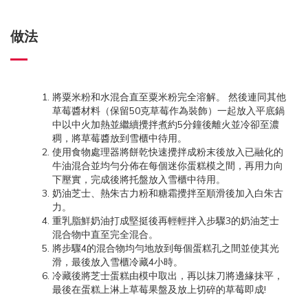
做法
將粟米粉和水混合直至粟米粉完全溶解。 然後連同其他
草莓醬材料（保留50克草莓作為裝飾）一起放入平底鍋
中以中火加熱並繼續攪拌煮約5分鐘後離火並冷卻至濃
稠，將草莓醬放到雪櫃中待用。
使用食物處理器將餅乾快速攪拌成粉末後放入已融化的
牛油混合並均勻分佈在每個迷你蛋糕模之間，再用力向
下壓實，完成後將托盤放入雪櫃中待用。
奶油芝士、熱朱古力粉和糖霜攪拌至順滑後加入白朱古
力。
重乳脂鮮奶油打成堅挺後再輕輕拌入步驟3的奶油芝士
混合物中直至完全混合。
將步驟4的混合物均勻地放到每個蛋糕孔之間並使其光
滑，最後放入雪櫃冷藏4小時。
冷藏後將芝士蛋糕由模中取出，再以抹刀將邊緣抹平，
最後在蛋糕上淋上草莓果盤及放上切碎的草莓即成!