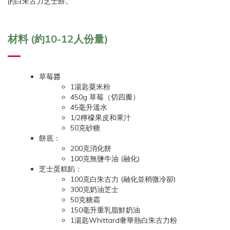
的白朱古力芝士餅。
材料 (約10-12人份量)
草莓醬
1湯匙粟米粉
450g 草莓（切四瓣）
45毫升溫水
1/2檸檬果皮和果汁
50克砂糖
餅底：
200克消化餅
100克無鹽牛油 (融化)
芝士蛋糕餡：
100克白朱古力 (融化並稍微冷卻)
300克奶油芝士
50克糖霜
150毫升重乳脂鮮奶油
1湯匙Whittard奢華熱白朱古力粉