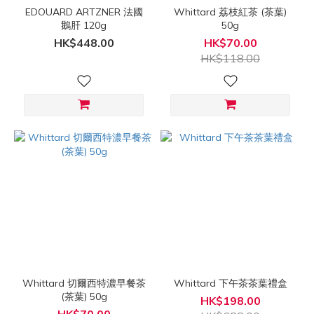
EDOUARD ARTZNER 法國
Whittard 荔枝紅茶 (茶葉)
鵝肝 120g
50g
HK$448.00
HK$70.00
HK$118.00
Whittard 切爾西特濃早餐茶
Whittard 下午茶茶葉禮盒
(茶葉) 50g
HK$198.00