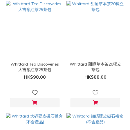
Whittard Tea Discoveries
Whittard 甜睡草本茶20獨立
大吉嶺紅茶25茶包
茶包
HK$98.00
HK$88.00