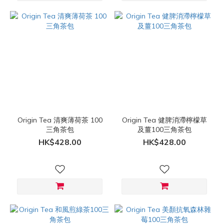
Origin Tea 清爽薄荷茶 100
Origin Tea 健脾消滯檸檬草
三角茶包
及薑100三角茶包
HK$428.00
HK$428.00