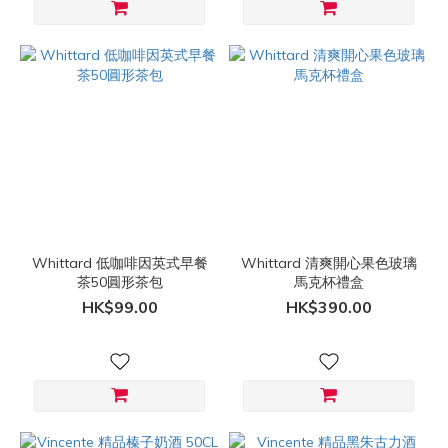
Whittard 低咖啡因英式早餐
Whittard 清爽開心果色玻璃
茶50圓形茶包
馬克杯禮盒
HK$99.00
HK$390.00