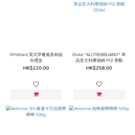
Whittard 英式早餐風茶杯組
iSolai "ALLTREBBLIANO" 單
合禮盒
品意大利摩德納 PGI 香醋
250ml
HK$220.00
HK$258.00