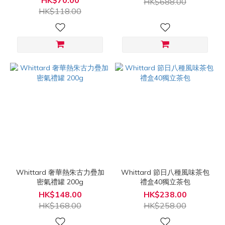
HK$70.00
HK$688.00
HK$118.00
Whittard 奢華熱朱古力疊加
Whittard 節日八種風味茶包
密氣禮罐 200g
禮盒40獨立茶包
HK$148.00
HK$238.00
HK$168.00
HK$258.00