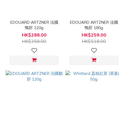
EDOUARD ARTZNER 法國
EDOUARD ARTZNER 法國
鴨肝 120g
鴨肝 180g
HK$288.00
HK$259.00
HK$358.00
HK$518.00