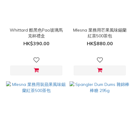
Whittard 酷黑色Pao玻璃馬
Mlesna 業務用芒果風味錫蘭
克杯禮盒
紅茶500茶包
HK$390.00
HK$880.00