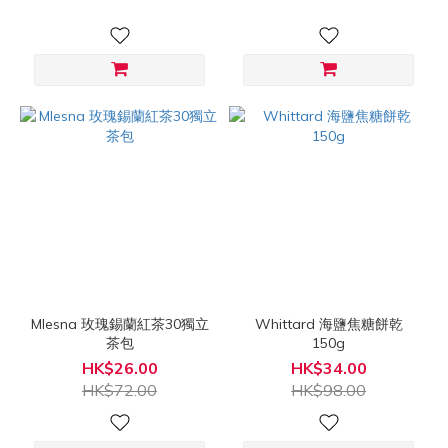
Mlesna 玫瑰錫蘭紅茶30獨立
Whittard 海鹽焦糖餅乾
茶包
150g
HK$26.00
HK$34.00
HK$72.00
HK$98.00