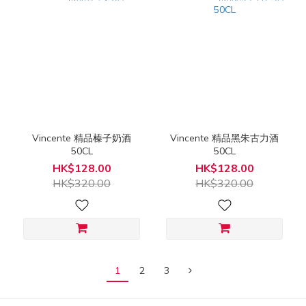
Vincente 精品榛子奶酒
Vincente 精品黑朱古力酒
50CL
50CL
HK$128.00
HK$128.00
HK$320.00
HK$320.00
1
2
3