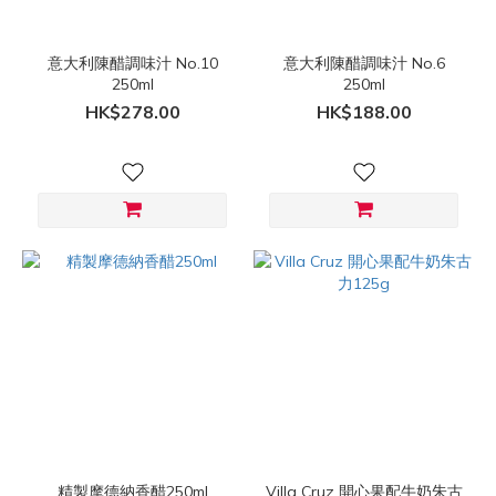
意大利陳醋調味汁 No.10
意大利陳醋調味汁 No.6
250ml
250ml
HK$278.00
HK$188.00
精製摩德納香醋250ml
Villa Cruz 開心果配牛奶朱古