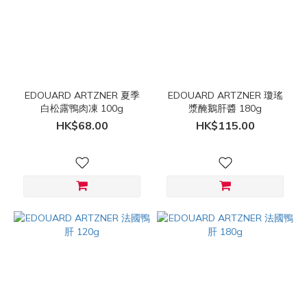
EDOUARD ARTZNER 夏季
EDOUARD ARTZNER 瓊瑤
白松露鴨肉凍 100g
漿醃鵝肝醬 180g
HK$68.00
HK$115.00