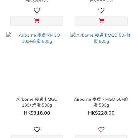
HK$88.00
HK$88.00
Airborne 麥盧卡MGO
Airborne 麥盧卡MGO 50+蜂
100+蜂蜜 500g
蜜 500g
HK$318.00
HK$228.00