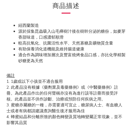
商品描述
紐西蘭製造
源於採集昆蟲吸入山毛櫸樹汁後在樹幹分泌的糖份，如麥芽
香甜味道，口感濃郁順滑
較高抗氧化、抗菌活性水平、天然寡糖及礦物質含量
有助保養消化道機能及維持腸道健康
適合作為調味增加層次及豐富燒烤食品口感，亦比化學精製
砂糖更為天然
備註
1. 1歲或以下小孩並不適合服用
2. 此產品沒有根據《藥劑業及毒藥條例》或《中醫藥條例》註
冊。為此產品作出的任何聲稱亦沒有為進行該等註冊而接受評
核。此產品並不供作診斷、治療或預防任何疾病之用。
3. 蜜糖亦屬糖的一種，亦需要適可宜止，糖尿病人士、有血糖人
士或者有病都請建議查詢醫生後才服用為佳
4. 蜂蜜結晶和分離所致的顏色轉變及質地轉變屬正常現象，並不
影響其品質