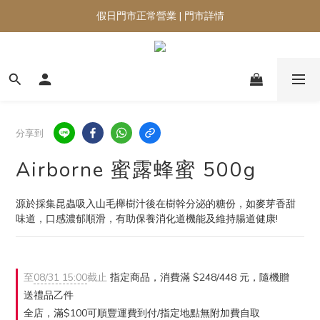
假日門市正常營業 | 門市詳情
分享到
Airborne 蜜露蜂蜜 500g
源於採集昆蟲吸入山毛櫸樹汁後在樹幹分泌的糖份，如麥芽香甜
味道，口感濃郁順滑，有助保養消化道機能及維持腸道健康!
至
08/31 15:00
截止
指定商品，消費滿 $248/448 元，隨機贈
送禮品乙件
全店，滿$100可順豐運費到付/指定地點無附加費自取