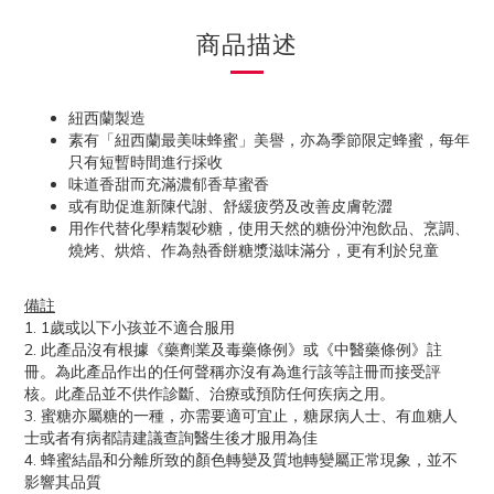
商品描述
紐西蘭製造
素有「紐西蘭最美味蜂蜜」美譽，亦為季節限定蜂蜜，每年
只有短暫時間進行採收
味道香甜而充滿濃郁香草蜜香
或有助促進新陳代謝、舒緩疲勞及改善皮膚乾澀
用作代替化學精製砂糖，使用天然的糖份沖泡飲品、烹調、
燒烤、烘焙、作為熱香餅糖漿滋味滿分，更有利於兒童
備註
1. 1歲或以下小孩並不適合服用
2. 此產品沒有根據《藥劑業及毒藥條例》或《中醫藥條例》註
冊。為此產品作出的任何聲稱亦沒有為進行該等註冊而接受評
核。此產品並不供作診斷、治療或預防任何疾病之用。
3. 蜜糖亦屬糖的一種，亦需要適可宜止，糖尿病人士、有血糖人
士或者有病都請建議查詢醫生後才服用為佳
4. 蜂蜜結晶和分離所致的顏色轉變及質地轉變屬正常現象，並不
影響其品質