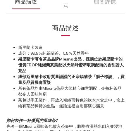
商品描述
顧客評價
式
商品描述
斯里蘭卡製造
成分：99.5％純錫蘭茶、0.5％天然香料
斯里蘭卡著名茶品品牌Mlesna出品，採摘位於斯里蘭卡的
優質FBOP純錫蘭茶葉配以天然蜂蜜萃取調配而的香甜誘人
茶品
獲頒斯里蘭卡政府質量認證的正宗錫蘭茶「獅子標誌」，質
量及品質毋庸置疑
所有茶品均由Mlesna茶品大師精心細意調配，令每杯茶品
都令人回味無窮
茶包以手工製作，再放入精緻而特色的軟木木盒之中，盒上
繪有茶品獨特的重點，無論送禮自用都稱心滿意
如何製作一杯優質的風味茶?
先將一個Mlesna風味茶包放入茶壺中，將剛煮沸熱水倒入並浸泡