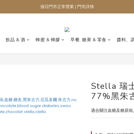
假日門市正常營業 | 門市詳情
飲品 & 酒
蜂蜜 & 蜂膠
早餐, 糖果 & 零食
醬料、
Stella
77%黑朱古
適合關注血糖及糖尿病