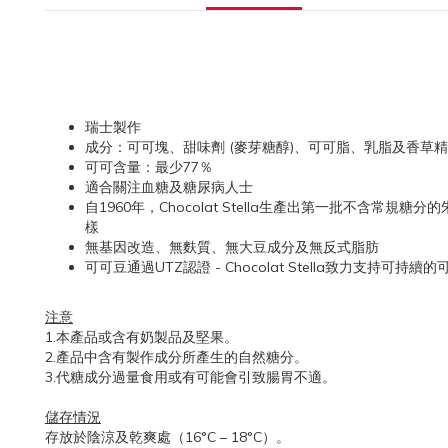
瑞士製作
成分：可可塊、甜味劑 (麥芽糖醇)、可可脂、乳脂及香草精
可可含量：最少77％
適合關注血糖及糖尿病人士
自1960年，Chocolat Stella生產出第一批不含常
樣
無基因改造、無麩質、無大豆成分及無反式脂肪
可可豆通過UTZ認證 - Chocolat Stella致力支持可持
注意
1.本產品或含有奶製品及堅果。
2.產品中含有製作成分所產生的自然糖分。
3.代糖成分過量食用或有可能會引致腸胃不適。
儲存情況
存放於陰涼及乾爽處（16°C – 18°C）。