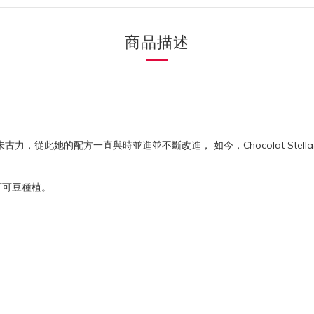
商品描述
規糖分的朱古力，從此她的配方一直與時並進並不斷改進， 如今，Chocolat 
續的可可豆種植。