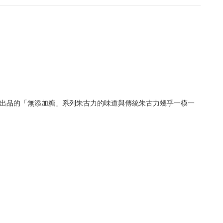
Stella出品的「無添加糖」系列朱古力的味道與傳統朱古力幾乎一模一