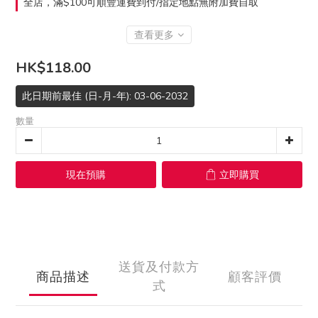
全店，滿$100可順豐運費到付/指定地點無附加費自取
查看更多
HK$118.00
此日期前最佳 (日-月-年): 03-06-2032
數量
現在預購
立即購買
送貨及付款方
商品描述
顧客評價
式