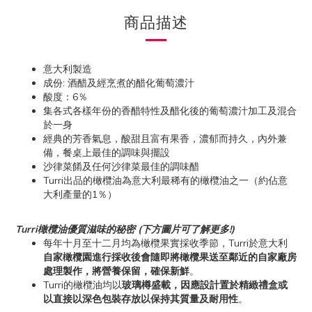
商品描述
意大利製造
成份: 酒醋及經烹煮的醋化葡萄濃汁
酸度：6％
集各式各樣年份的香醋特性及醋化後的葡萄濃汁加工及混合
於一身
經典的芳香氣息，酸甜且富有果香，濃郁而持久，內外兼
備，餐桌上最佳的調味與擺設
沙律菜餚及任何沙律菜最佳的調味醋
Turri出品的橄欖油為意大利最稀有的橄欖油之一（約佔意
大利產量的1％）
Turri橄欖油優質滋味的秘密 (下方圖片可了解更多!)
每年十月至十二月均為橄欖果實採收季節，Turri於意大利
自家橄欖園進行採收後會隨即將橄欖果送至鄰近的自家廠房
處理製作，將營養保留，確保新鮮
。
Turri的橄欖油均以
玻璃樽盛載，因應設計置於精緻禮盒或
以直接以深色包裝存放以保持其質量及耐用性
。