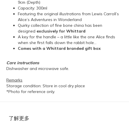
9cm (Depth)
Capacity: 300ml
Featuring the original illustrations from Lewis Carroll’s
Alice’s Adventures in Wonderland
Quirky collection of fine bone china has been
designed
exclusively for Whittard
A key for the handle – a little like the one Alice finds
when she first falls down the rabbit hole…
Comes with a Whittard branded gift box
Care instructions
Dishwasher and microwave safe.
Remarks
Storage condition: Store in cool dry place
*Photo for reference only.
了解更多