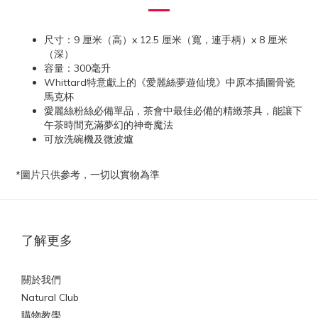
尺寸：9 厘米（高）x 12.5 厘米（寬，連手柄）x 8 厘米
（深）
容量：300毫升
Whittard特意獻上的《愛麗絲夢遊仙境》中原本插圖骨瓷
馬克杯
愛麗絲粉絲必備單品，茶會中最佳必備的精緻茶具，能讓下
午茶時間充滿夢幻的神奇魔法
可放洗碗機及微波爐
*圖片只供參考，一切以實物為準
了解更多
關於我們
Natural Club
購物教學