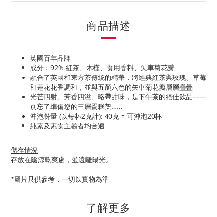
商品描述
英國百年品牌
成分：92% 紅茶、木槿、食用香料、矢車菊花瓣
融合了英國和東方茶傳統的精華，將經典紅茶與玫瑰、草莓
和蓮花花香調和，並與五顏六色的矢車菊花瓣層層疊疊
光芒四射、芳香四溢、略帶甜味，是下午茶的絕佳飲品——
別忘了準備您的三層蛋糕架……
沖泡份量 (以每杯2克計): 40克 = 可沖泡20杯
純素及素食主義者均合適
儲存情況
存放在陰涼乾爽處，並遠離陽光。
*圖片只供參考，一切以實物為準
了解更多