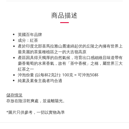
商品描述
英國百年品牌
成分：紅茶
產於印度北部喜馬拉雅山麓連綿起伏的丘陵之內擁有世界上
最美麗的茶葉種植區之一的大吉嶺高原
產區因
具得天獨厚的自然氣候，培育出口感細緻且味道帶有
麝香葡萄的水果香氣，故有「茶中香檳」之稱，屬世界三大
紅茶之一
沖泡份量 (以每杯2克計): 100克 = 可沖泡50杯
純素及素食主義者均合適
儲存情況
存放在陰涼乾爽處，並遠離陽光。
*圖片只供參考，一切以實物為準