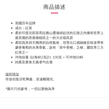
商品描述
英國百年品牌
成分：紅茶
產於印度北部喜馬拉雅山麓連綿起伏的丘陵之內擁有世界上
最美麗的茶葉種植區之一的大吉嶺高原
產區因具得天獨厚的自然氣候，培育出口感細緻且味道帶有
麝香葡萄的水果香氣，故有「茶中香檳」之稱，屬世界三大
紅茶之一
沖泡份量 (以每杯2克計): 100克 = 可沖泡50杯
純素及素食主義者均合適
儲存情況
存放在陰涼乾爽處，並遠離陽光。
*圖片只供參考，一切以實物為準