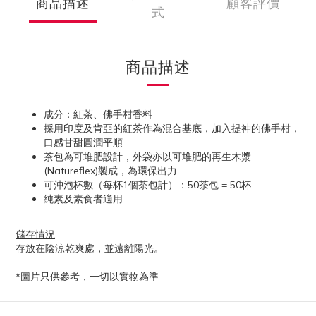
商品描述
顧客評價
式
商品描述
成分：紅茶、佛手柑香料
採用印度及肯亞的紅茶作為混合基底，加入提神的佛手柑，
口感甘甜圓潤平順
茶包為可堆肥設計，外袋亦以可堆肥的再生木漿
(Natureflex)製成，為環保出力
可沖泡杯數（每杯1個茶包計）：50茶包 = 50杯
純素及素食者適用
儲存情況
存放在陰涼乾爽處，並遠離陽光。
*圖片只供參考，一切以實物為準