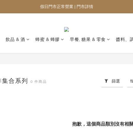
假日門市正常營業 | 門市詳情
飲品 & 酒
蜂蜜 & 蜂膠
早餐, 糖果 & 零食
醬料、
啡集合系列
篩選
0 件商品
抱歉，這個商品類別沒有相