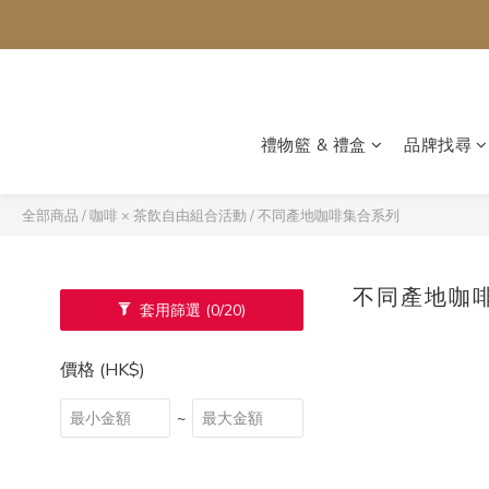
禮物籃 & 禮盒
品牌找尋
全部商品
/
咖啡 × 茶飲自由組合活動
/
不同產地咖啡集合系列
不同產地咖
套用篩選
(0/20)
價格 (HK$)
~