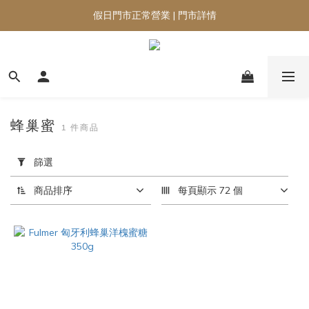
假日門市正常營業 | 門市詳情
蜂巢蜜
1 件商品
套
用
篩選
篩
選
商品排序
每頁顯示 72 個
(0/20)
品
牌
Fulmer
(1)