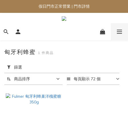
假日門市正常營業 | 門市詳情
匈牙利蜂蜜
1 件商品
套
用
篩選
篩
選
商品排序
每頁顯示 72 個
(0/20)
品
牌
Fulmer
(1)