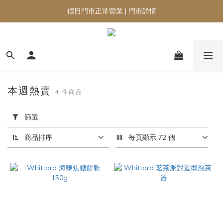
假日門市正常營業 | 門市詳情
本週熱賣
4 件商品
套
用
篩選
篩
選
商品排序
每頁顯示 72 個
(0/20)
品
牌
Whittard
(4)